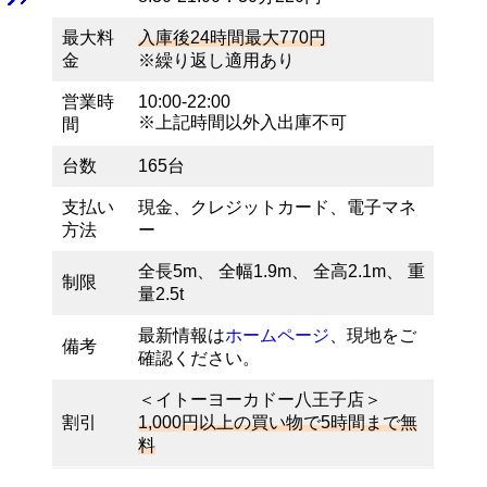
最大料
入庫後24時間最大770円
金
※繰り返し適用あり
営業時
10:00-22:00
※上記時間以外入出庫不可
間
台数
165台
支払い
現金、クレジットカード、電子マネ
方法
ー
全長5m、 全幅1.9m、 全高2.1m、 重
制限
量2.5t
最新情報は
ホームページ
、現地をご
備考
確認ください。
＜イトーヨーカドー八王子店＞
割引
1,000円以上の買い物で5時間まで無
料