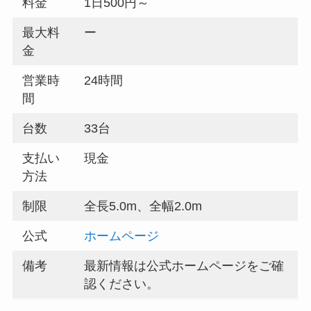
料金
1日500円～
最大料
ー
金
営業時
24時間
間
台数
33台
支払い
現金
方法
制限
全長5.0m、全幅2.0m
公式
ホームページ
備考
最新情報は公式ホームページをご確
認ください。