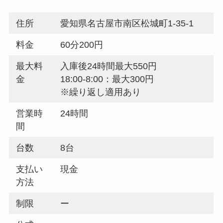
住所
愛知県名古屋市南区松城町1-35-1
料金
60分200円
最大料
入庫後24時間最大550円
金
18:00-8:00：最大300円
※繰り返し適用あり
営業時
24時間
間
台数
8台
支払い
現金
方法
制限
ー