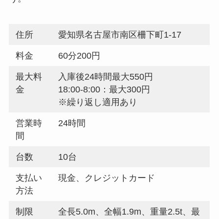
住所
愛知県名古屋市南区柵下町1-17
料金
60分200円
最大料
入庫後24時間最大550円
金
18:00-8:00：最大300円
※繰り返し適用あり
営業時
24時間
間
台数
10台
支払い
現金、クレジットカード
方法
制限
全長5.0m、全幅1.9m、重量2.5t、最