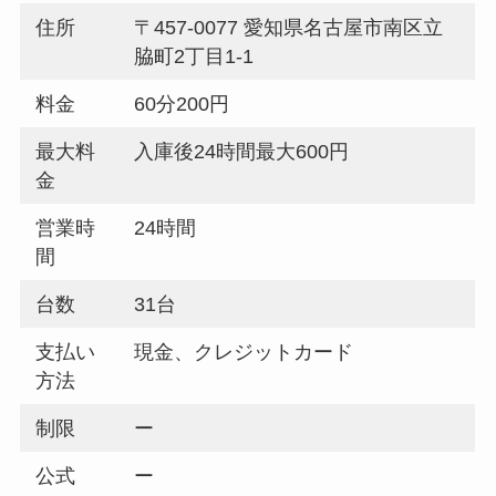
住所
〒457-0077 愛知県名古屋市南区立
脇町2丁目1-1
料金
60分200円
最大料
入庫後24時間最大600円
金
営業時
24時間
間
台数
31台
支払い
現金、クレジットカード
方法
制限
ー
公式
ー