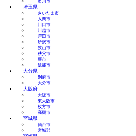
市川市
埼玉県
さいたま市
入間市
川口市
川越市
戸田市
所沢市
狭山市
秩父市
蕨市
飯能市
大分県
別府市
大分市
大阪府
大阪市
東大阪市
枚方市
高槻市
宮城県
仙台市
宮城郡