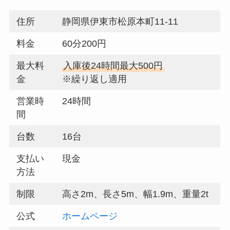
住所
静岡県伊東市松原本町11-11
料金
60分200円
最大料
入庫後24時間最大500円
金
※繰り返し適用
営業時
24時間
間
台数
16台
支払い
現金
方法
制限
高さ2m、長さ5m、幅1.9m、重量2t
公式
ホームページ