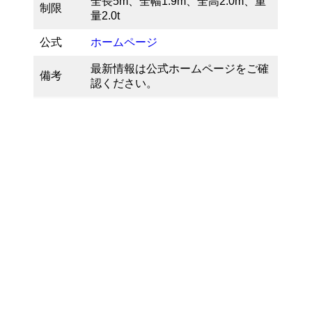
全長5m、全幅1.9m、全高2.0m、重
制限
量2.0t
公式
ホームページ
最新情報は公式ホームページをご確
備考
認ください。