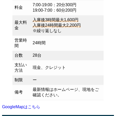
7:00-19:00：20分300円
料金
19:00-7:00：60分200円
入庫後3時間最大1,600円
最大料
入庫後24時間最大2,200円
金
※繰り返しなし
営業時
24時間
間
台数
28台
支払い
現金、クレジット
方法
制限
ー
最新情報はホームページ、現地をご
備考
確認ください。
GoogleMapはこちら