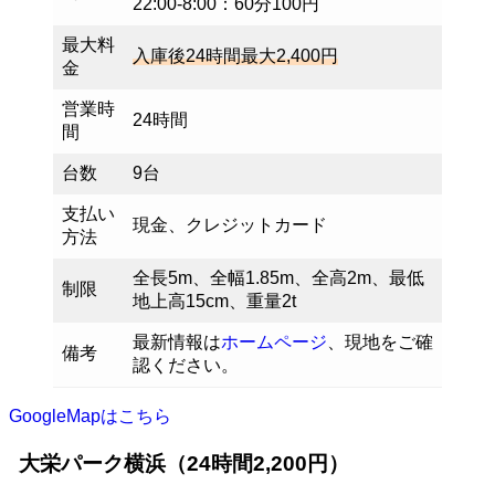
22:00-8:00：60分100円
最大料
入庫後24時間最大2,400円
金
営業時
24時間
間
台数
9台
支払い
現金、クレジットカード
方法
全長5m、全幅1.85m、全高2m、最低
制限
地上高15cm、重量2t
最新情報は
ホームページ
、現地をご確
備考
認ください。
GoogleMapはこちら
大栄パーク横浜（24時間2,200円）