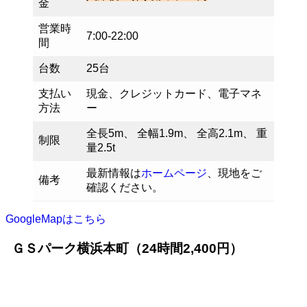
金
営業時
7:00-22:00
間
台数
25台
支払い
現金、クレジットカード、電子マネ
方法
ー
全長5m、 全幅1.9m、 全高2.1m、 重
制限
量2.5t
最新情報は
ホームページ
、現地をご
備考
確認ください。
GoogleMapはこちら
ＧＳパーク横浜本町（24時間2,400円）