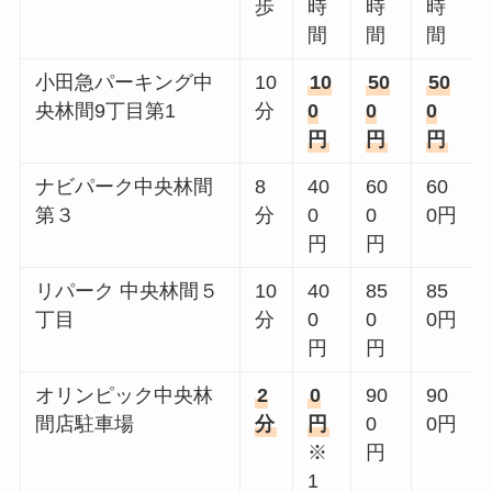
歩
時
時
時
間
間
間
小田急パーキング中
10
10
50
50
央林間9丁目第1
分
0
0
0
円
円
円
ナビパーク中央林間
8
40
60
60
第３
分
0
0
0円
円
円
リパーク 中央林間５
10
40
85
85
丁目
分
0
0
0円
円
円
オリンピック中央林
2
0
90
90
間店駐車場
分
円
0
0円
※
円
1