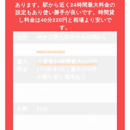
あります。駅から近く24時間最大料金の
設定もあり使い勝手が良いです。時間貸
し料金は40分220円と相場より安いで
す。
住所
神奈川県大和市中央林間6-5
料金
40分220円
最大
入庫後24時間最大900円
料金
17:00-9:00：最大400円
※繰り返し適用あり
営業
24時間
時間
台数
10台
支払
現金、クレジット、電子マネ
い方
ー