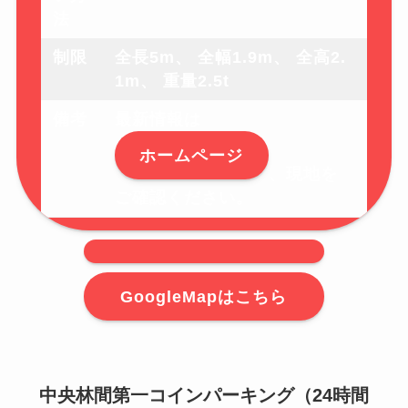
法
制限
全長5m、 全幅1.9m、 全高2.
1m、 重量2.5t
備考
最新情報は
ホームページ
、現地を
ご確認ください。
GoogleMapはこちら
中央林間第一コインパーキング（24時間