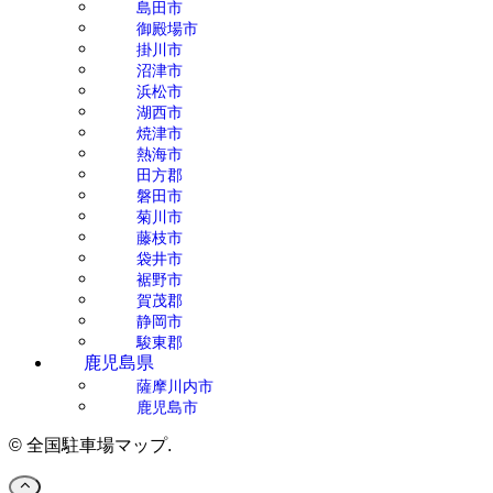
島田市
御殿場市
掛川市
沼津市
浜松市
湖西市
焼津市
熱海市
田方郡
磐田市
菊川市
藤枝市
袋井市
裾野市
賀茂郡
静岡市
駿東郡
鹿児島県
薩摩川内市
鹿児島市
©
全国駐車場マップ.