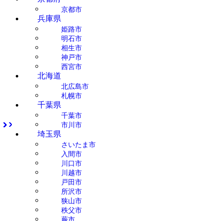
京都市
兵庫県
姫路市
明石市
相生市
神戸市
西宮市
北海道
北広島市
札幌市
千葉県
千葉市
市川市
埼玉県
さいたま市
入間市
川口市
川越市
戸田市
所沢市
狭山市
秩父市
蕨市