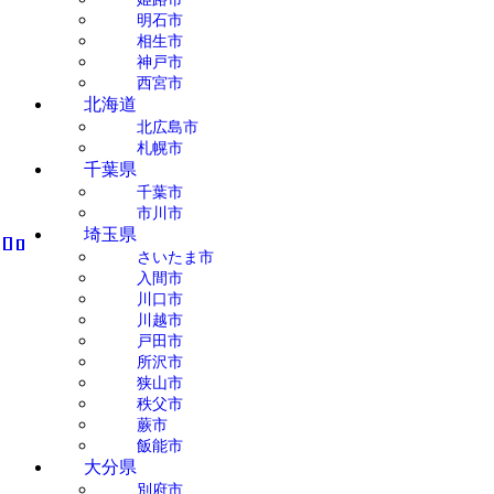
明石市
相生市
神戸市
西宮市
北海道
北広島市
札幌市
千葉県
千葉市
市川市
埼玉県
さいたま市
入間市
川口市
川越市
戸田市
所沢市
狭山市
秩父市
蕨市
飯能市
大分県
別府市