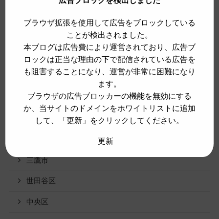
広告ブロックを検出しました
蒲郡市
ブラウザ拡張を使用して広告をブロックしている
豊川市
ことが検出されました。
本ブログは広告費により運営されており、広告ブ
豊橋市
ロックは正当な理由の下で配信されている広告を
も阻害することになり、運営が非常に困難になり
豊田市
ます。
額田郡
ブラウザの広告ブロッカーの機能を無効にする
か、当サイトのドメインをホワイトリストに追加
未分類
して、「更新」をクリックしてください。
東京都
更新
三鷹市
世田谷区
中央区